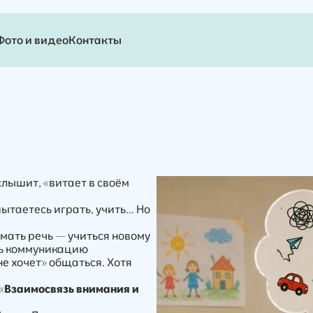
Фото и видео
Контакты
слышит, «витает в своём
пытаетесь играть, учить… Но
имать речь — учиться новому
ть коммуникацию
е хочет» общаться. Хотя
«
Взаимосвязь внимания и