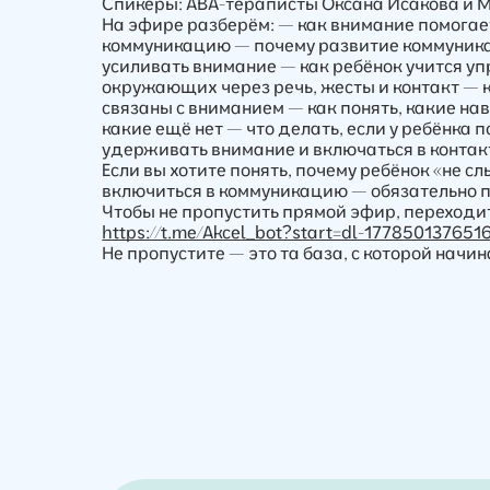
Спикеры: АВА-тераписты Оксана Исакова и 
На эфире разберём: — как внимание помогае
коммуникацию — почему развитие коммуник
усиливать внимание — как ребёнок учится у
окружающих через речь, жесты и контакт —
связаны с вниманием — как понять, какие н
какие ещё нет — что делать, если у ребёнка п
удерживать внимание и включаться в контак
Если вы хотите понять, почему ребёнок «не с
включиться в коммуникацию — обязательно 
Чтобы не пропустить прямой эфир, переходи
https://t.me/Akcel_bot?start=dl-17785013765
Не пропустите — это та база, с которой нач