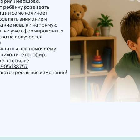
Мария Левашова.
т ребёнку развивать
ации само начинает
правлять вниманием
 какие навыки напрямую
авыки уже сформированы, а
ока не получается
т
лышит» и как помочь ему
приходите на эфир.
те по ссылке
16905d38757
инаются реальные изменения!