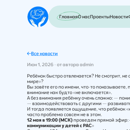
Главная
О нас
Проекты
Новости
Все новости
Июн 1, 2026 - от автора admin
Ребёнок быстро отвлекается? Не смотрит, не 
мире»?
Вы зовёте его по имени, что-то показываете, 
внимание как будто «не включается».
А без внимания ребёнку очень сложно: — пон
— взаимодействовать с другими — развива
И тогда появляется ощущение, что ребёнок «н
часто проблема совсем не в этом.
12 мая в 19:00 (МСК)
проведем прямой эфир: 
коммуникации у детей с РАС
»