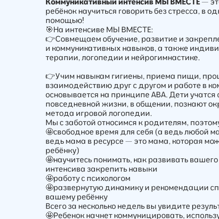
Коммуникативный интенсив
МЫ ВМЕСТЕ
— эт
ребёнок научиться говорить без стресса, в од
помощью!
🎯На интенсиве МЫ ВМЕСТЕ:
👉Совмещаем обучение, развитие и закрепл
и коммуникативных навыков, а также индиви
терапии, логопедии и нейрогимнастике.
⠀
👉Учим навыкам гигиены, приема пищи, проц
взаимодействию друг с другом и работе в к
основывается на принципе АВА. Дети учатся 
повседневной жизни, в общении, познают 
метода игровой логопедии.
Мы с заботой относимся к родителям, поэтом
🤩свободное время для себя (а ведь любой м
ведь мама в ресурсе — это мама, которая мо
ребёнку)
🤩научитесь понимать, как развивать вашего
интенсива закрепить навыки
🤩работу с психологом
🤩развернутую динамику и рекомендации сп
вашему ребёнку
Всего за несколько недель вы увидите резуль
🤩Ребенок начнет коммуницировать, использ