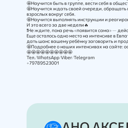
🤩Научится быть в группе, вести себя в общест
🤩Научится ждать своей очереди, обращать 
взрослых вокруг себя.
🤩Научится выполнять инструкции и реагиро
И это всего за две недели🔥
❗Не ждите, пока речь «появится сама» — дей
Еще осталось одно место на интенсиве в Евпа
дать шанс вашему ребёнку заговорить и прод
🤩Подробнее о наших интенсивах на сайте: o
🤩🤩🤩🤩🤩🤩🤩🤩🤩🤩
Тел./WhatsApp/Viber/Telegram
+79789523001
AHО АКСЕ