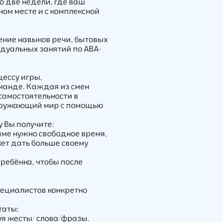
о две недели, где ваш
ном месте и с комплексной
ение навыков речи, бытовых
дуальных занятий по АВА-
ессу игры,
оманде. Каждая из смен
самостоятельности в
окружающий мир с помощью
у Вы получите:
аме нужно свободное время,
жет дать больше своему
 ребёнка, чтобы после
ециалистов конкретно
таты:
уя жесты/ слова/фразы.