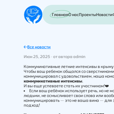
Главная
О нас
Проекты
Новости
Все новости
Июн 25, 2025 - от автора admin
Коммуникативные летние интенсивы в крыму 
Чтобы ваш ребенок общался со сверстниками,
коммуницировал с удовольствием, наша ком
коммуникативные интенсивы
.
И вы еще успеваете стать их участником!❤️
Если ваш ребёнок использует речь, но не 
людьми, не осмысливает свои слова или вооб
коммуницировать — это не ваша вина — для 
подход!