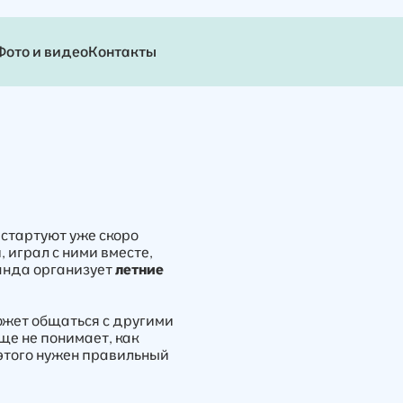
Фото и видео
Контакты
стартуют уже скоро
 играл с ними вместе,
анда организует
летние
может общаться с другими
ще не понимает, как
этого нужен правильный