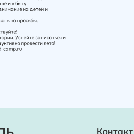
ве и в быту.
внимание на детей и
вать на просьбы.
ствуйте!
тории. Успейте записаться и
уктивно провести лето!
d-camp.ru
ЛЬ
Контакт