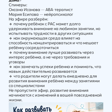
дома»
Спикеры:
Оксана Исакова — ABA-терапист
Мария Есипова — нейропсихолог
На эфире разберём:
🔹 почему ребёнок с РАС может долго
удерживать внимание на любимом занятии, но
испытывать трудности в других ситуациях
🔹 как окружающая среда влияет на
способность концентрироваться и что мешает
ребёнку сосредоточиться
🔹 почему внимание лучше развивать через
интерес ребёнка, а не через требования и
уговоры
🔹 как замечать успехи ребенка и понимать, что
навык действительно развивается
🔹 что родители могут делать ежедневно для
развития внимания ребёнка между занятиями
со специалистами
Не пропустите эфир, развитие внимания
начинается с изменений в вашей повседневной
жизни.